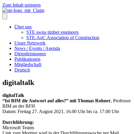
Zum Inhalt springen
Über uns
STE swiss timber engineers
STE-AoC Association of Construction
Unser Netzwerk
News / Events / Agenda
Dienstleistungen
Publikationen
Mitgliedschaft
Deutsch
digitaltalk
digitalTalk
“Ist BIM die Antwort auf alles?” mit Thomas Rohner
, Professor
BIM an der BFH
Datum: Freitag 27. August 2021, 16.00 Uhr bis ca. 17.00 Uhr
Durchführung:
Microsoft Teams
Link zum Meeting wird in der Durchführungswoche per Mail