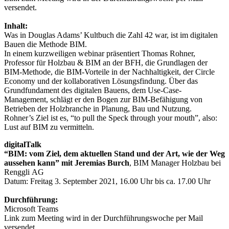
versendet.
Inhalt:
Was in Douglas Adams’ Kultbuch die Zahl 42 war, ist im digitalen
Bauen die Methode BIM.
In einem kurzweiligen webinar präsentiert Thomas Rohner,
Professor für Holzbau & BIM an der BFH, die Grundlagen der
BIM-Methode, die BIM-Vorteile in der Nachhaltigkeit, der Circle
Economy und der kollaborativen Lösungsfindung. Über das
Grundfundament des digitalen Bauens, dem Use-Case-
Management, schlägt er den Bogen zur BIM-Befähigung von
Betrieben der Holzbranche in Planung, Bau und Nutzung.
Rohner’s Ziel ist es, “to pull the Speck through your mouth”, also:
Lust auf BIM zu vermitteln.
digitalTalk
“BIM: vom Ziel, dem aktuellen Stand und der Art, wie der Weg
aussehen kann” mit Jeremias Burch
, BIM Manager Holzbau bei
Renggli AG
Datum: Freitag 3. September 2021, 16.00 Uhr bis ca. 17.00 Uhr
Durchführung:
Microsoft Teams
Link zum Meeting wird in der Durchführungswoche per Mail
versendet.