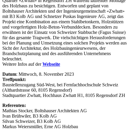
Quartier «Zwhatt» in Regensdorf ZH während laufender Montage
des Holzbaus zu besichtigen. Entworfen und geplant von
Boltshauser Architekten und der Ingenieurgemeinschaft «Zwhatt»
mit B3 Kolb AG und Schnetzer Puskas Ingenieure AG, zeigt das
Projekt eine Kombination aus einem Stahlbetonkern, Holzstützen
und vorgefertigten Holz-Beton-Verbunddecken. Besonders zu
erwähnen ist der Einsatz von Schweizer Stabbuche (Fagus Suisse)
für das gesamte Tragwerk. Die vielschichtigen Herausforderungen
bei der Planung und Umsetzung eines solchen Projekts werden aus
Sicht der Architektur, des Holzbauingenieurwesens, der
Brandschutzplanung und des ausführenden Unternehmens
beleuchtet.
Weitere Infos auf der
Webseite
Datum
: Mittwoch, 8. November 2023
Treffpunkt:
Baustellenzugang Süd-West, bei Fernfachhochschule Schweiz
(Althardstrasse 60, 8105 Regensdorf)
Stadtquartier Zwhatt, Hochhaus Zwhatt H1, 8105 Regensdorf ZH
Referenten:
Mathias Stocker, Boltshauser Architekten AG
Ivan Brühwiler, B3 Kolb AG
Silvan Schweizer, B3 Kolb AG
Markus Weiersmüller, Erne AG Holzbau